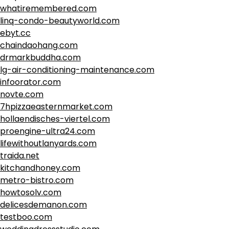
whatiremembered.com
linq-condo-beautyworld.com
ebyt.cc
chaindaohang.com
drmarkbuddha.com
lg-air-conditioning-maintenance.com
infoorator.com
novte.com
7hpizzaeasternmarket.com
hollaendisches-viertel.com
proengine-ultra24.com
lifewithoutlanyards.com
traida.net
kitchandhoney.com
metro-bistro.com
howtosolv.com
delicesdemanon.com
testboo.com