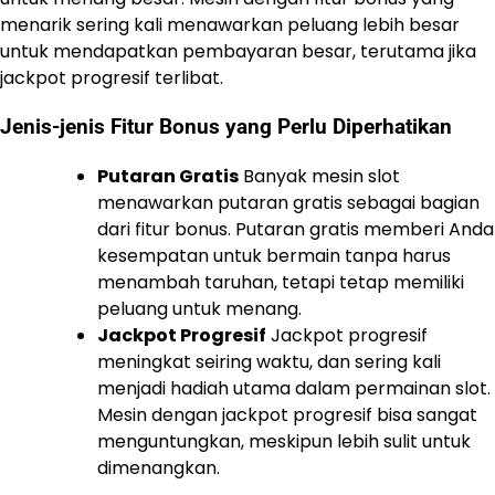
menarik sering kali menawarkan peluang lebih besar
untuk mendapatkan pembayaran besar, terutama jika
jackpot progresif terlibat.
Jenis-jenis Fitur Bonus yang Perlu Diperhatikan
Putaran Gratis
Banyak mesin slot
menawarkan putaran gratis sebagai bagian
dari fitur bonus. Putaran gratis memberi Anda
kesempatan untuk bermain tanpa harus
menambah taruhan, tetapi tetap memiliki
peluang untuk menang.
Jackpot Progresif
Jackpot progresif
meningkat seiring waktu, dan sering kali
menjadi hadiah utama dalam permainan slot.
Mesin dengan jackpot progresif bisa sangat
menguntungkan, meskipun lebih sulit untuk
dimenangkan.