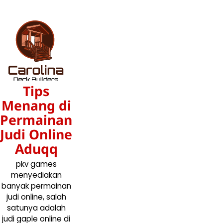
Skip
to
content
Tips
Menang di
Permainan
Judi Online
Aduqq
pkv games
menyediakan
banyak permainan
judi online, salah
satunya adalah
judi gaple online di