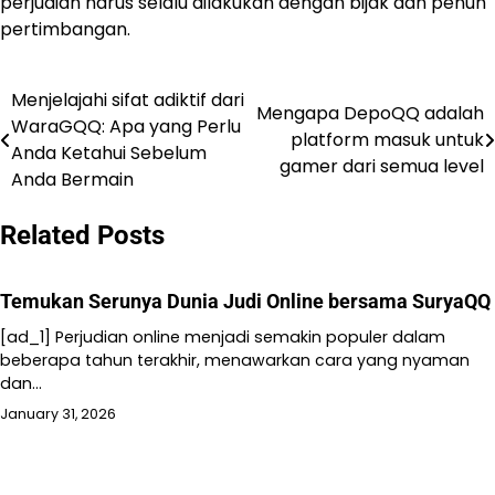
perjudian harus selalu dilakukan dengan bijak dan penuh
pertimbangan.
Menjelajahi sifat adiktif dari
Post
Mengapa DepoQQ adalah
WaraGQQ: Apa yang Perlu
platform masuk untuk
navigation
Anda Ketahui Sebelum
gamer dari semua level
Anda Bermain
Related Posts
Temukan Serunya Dunia Judi Online bersama SuryaQQ
[ad_1] Perjudian online menjadi semakin populer dalam
beberapa tahun terakhir, menawarkan cara yang nyaman
dan…
January 31, 2026