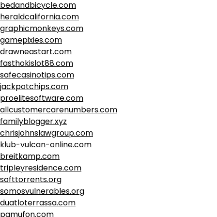
bedandbicycle.com
heraldcalifornia.com
graphicmonkeys.com
gamepixies.com
drawneastart.com
fasthokislot88.com
safecasinotips.com
jackpotchips.com
proelitesoftware.com
allcustomercarenumbers.com
familyblogger.xyz
chrisjohnslawgroup.com
klub-vulcan-online.com
breitkamp.com
tripleyresidence.com
softtorrents.org
somosvulnerables.org
duatloterrassa.com
pamufon.com