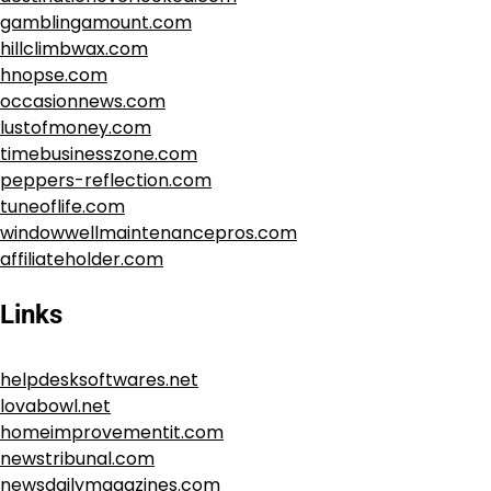
gamblingamount.com
hillclimbwax.com
hnopse.com
occasionnews.com
lustofmoney.com
timebusinesszone.com
peppers-reflection.com
tuneoflife.com
windowwellmaintenancepros.com
affiliateholder.com
Links
helpdesksoftwares.net
lovabowl.net
homeimprovementit.com
newstribunal.com
newsdailymagazines.com