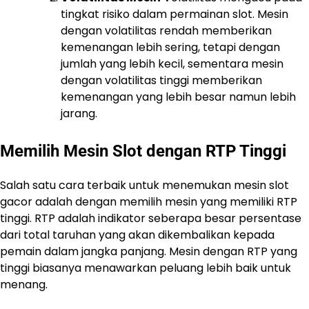
tingkat risiko dalam permainan slot. Mesin
dengan volatilitas rendah memberikan
kemenangan lebih sering, tetapi dengan
jumlah yang lebih kecil, sementara mesin
dengan volatilitas tinggi memberikan
kemenangan yang lebih besar namun lebih
jarang.
Memilih Mesin Slot dengan RTP Tinggi
Salah satu cara terbaik untuk menemukan mesin slot
gacor adalah dengan memilih mesin yang memiliki RTP
tinggi. RTP adalah indikator seberapa besar persentase
dari total taruhan yang akan dikembalikan kepada
pemain dalam jangka panjang. Mesin dengan RTP yang
tinggi biasanya menawarkan peluang lebih baik untuk
menang.