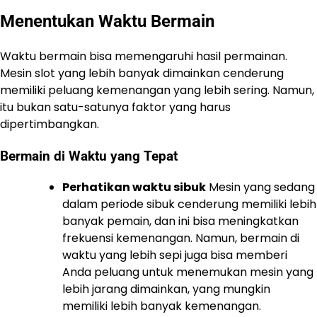
Menentukan Waktu Bermain
Waktu bermain bisa memengaruhi hasil permainan.
Mesin slot yang lebih banyak dimainkan cenderung
memiliki peluang kemenangan yang lebih sering. Namun,
itu bukan satu-satunya faktor yang harus
dipertimbangkan.
Bermain di Waktu yang Tepat
Perhatikan waktu sibuk
Mesin yang sedang
dalam periode sibuk cenderung memiliki lebih
banyak pemain, dan ini bisa meningkatkan
frekuensi kemenangan. Namun, bermain di
waktu yang lebih sepi juga bisa memberi
Anda peluang untuk menemukan mesin yang
lebih jarang dimainkan, yang mungkin
memiliki lebih banyak kemenangan.