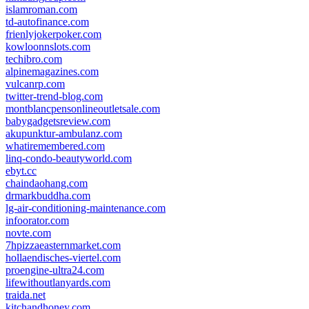
islamroman.com
td-autofinance.com
frienlyjokerpoker.com
kowloonnslots.com
techibro.com
alpinemagazines.com
vulcanrp.com
twitter-trend-blog.com
montblancpensonlineoutletsale.com
babygadgetsreview.com
akupunktur-ambulanz.com
whatiremembered.com
linq-condo-beautyworld.com
ebyt.cc
chaindaohang.com
drmarkbuddha.com
lg-air-conditioning-maintenance.com
infoorator.com
novte.com
7hpizzaeasternmarket.com
hollaendisches-viertel.com
proengine-ultra24.com
lifewithoutlanyards.com
traida.net
kitchandhoney.com