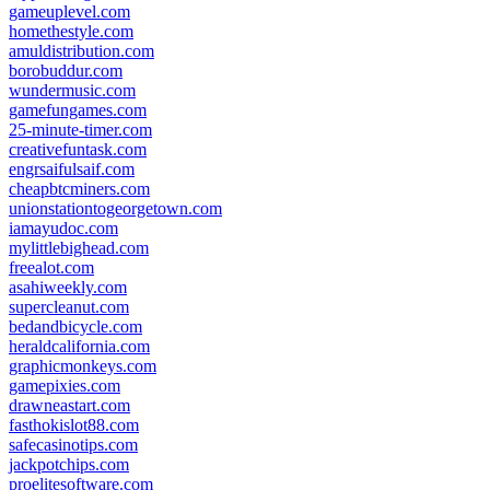
gameuplevel.com
homethestyle.com
amuldistribution.com
borobuddur.com
wundermusic.com
gamefungames.com
25-minute-timer.com
creativefuntask.com
engrsaifulsaif.com
cheapbtcminers.com
unionstationtogeorgetown.com
iamayudoc.com
mylittlebighead.com
freealot.com
asahiweekly.com
supercleanut.com
bedandbicycle.com
heraldcalifornia.com
graphicmonkeys.com
gamepixies.com
drawneastart.com
fasthokislot88.com
safecasinotips.com
jackpotchips.com
proelitesoftware.com