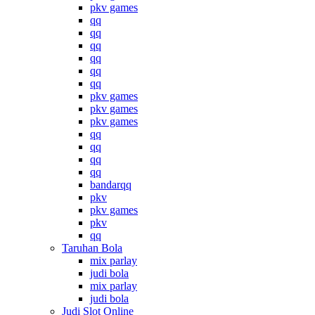
pkv games
qq
qq
qq
qq
qq
qq
pkv games
pkv games
pkv games
qq
qq
qq
qq
bandarqq
pkv
pkv games
pkv
qq
Taruhan Bola
mix parlay
judi bola
mix parlay
judi bola
Judi Slot Online