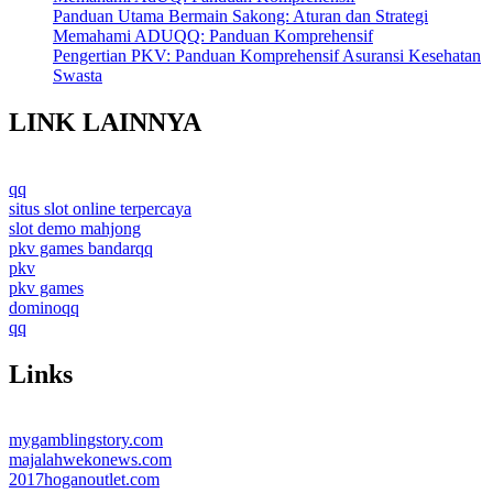
Panduan Utama Bermain Sakong: Aturan dan Strategi
Memahami ADUQQ: Panduan Komprehensif
Pengertian PKV: Panduan Komprehensif Asuransi Kesehatan
Swasta
LINK LAINNYA
qq
situs slot online terpercaya
slot demo mahjong
pkv games bandarqq
pkv
pkv games
dominoqq
qq
Links
mygamblingstory.com
majalahwekonews.com
2017hoganoutlet.com