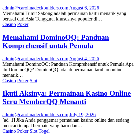
admin@carolinadeckbuilders.com
August 6, 2026
Memahami Tumit Sakong adalah permainan kartu menarik yang
berasal dari Asia Tenggara, khususnya populer di…
Casino
Poker
Memahami DominoQQ: Panduan
Komprehensif untuk Pemula
admin@carolinadeckbuilders.com
August 4, 2026
Memahami DominoQQ: Panduan Komprehensif untuk Pemula Apa
itu DominoQQ? DominoQQ adalah permainan taruhan online
menarik…
Casino
Poker
Slot
Ikuti Aksinya: Permainan Kasino Online
Seru MemberQQ Menanti
admin@carolinadeckbuilders.com
July 19, 2026
[ad_1] Jika Anda penggemar permainan kasino online dan sedang
mencari tempat bermain yang baru dan…
Casino
Poker
Slot
Togel