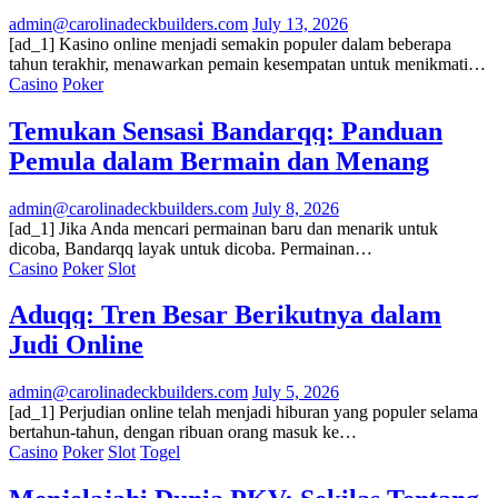
admin@carolinadeckbuilders.com
July 13, 2026
[ad_1] Kasino online menjadi semakin populer dalam beberapa
tahun terakhir, menawarkan pemain kesempatan untuk menikmati…
Casino
Poker
Temukan Sensasi Bandarqq: Panduan
Pemula dalam Bermain dan Menang
admin@carolinadeckbuilders.com
July 8, 2026
[ad_1] Jika Anda mencari permainan baru dan menarik untuk
dicoba, Bandarqq layak untuk dicoba. Permainan…
Casino
Poker
Slot
Aduqq: Tren Besar Berikutnya dalam
Judi Online
admin@carolinadeckbuilders.com
July 5, 2026
[ad_1] Perjudian online telah menjadi hiburan yang populer selama
bertahun-tahun, dengan ribuan orang masuk ke…
Casino
Poker
Slot
Togel