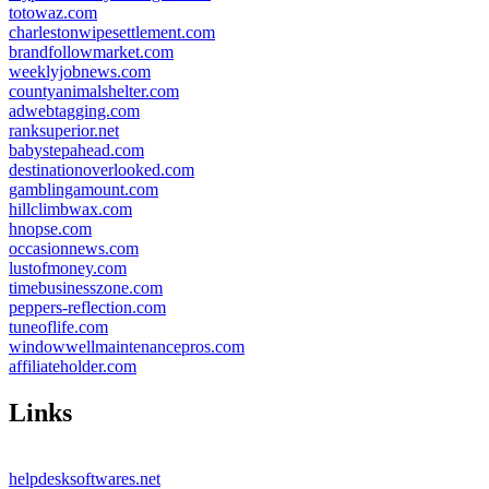
totowaz.com
charlestonwipesettlement.com
brandfollowmarket.com
weeklyjobnews.com
countyanimalshelter.com
adwebtagging.com
ranksuperior.net
babystepahead.com
destinationoverlooked.com
gamblingamount.com
hillclimbwax.com
hnopse.com
occasionnews.com
lustofmoney.com
timebusinesszone.com
peppers-reflection.com
tuneoflife.com
windowwellmaintenancepros.com
affiliateholder.com
Links
helpdesksoftwares.net