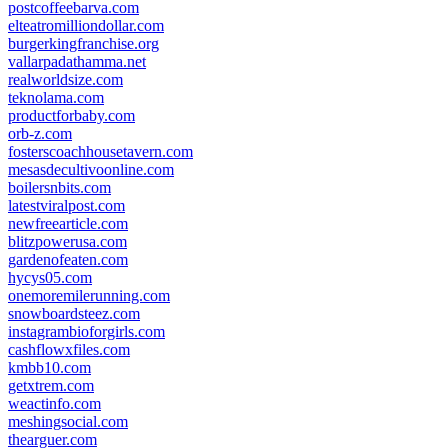
postcoffeebarva.com
elteatromilliondollar.com
burgerkingfranchise.org
vallarpadathamma.net
realworldsize.com
teknolama.com
productforbaby.com
orb-z.com
fosterscoachhousetavern.com
mesasdecultivoonline.com
boilersnbits.com
latestviralpost.com
newfreearticle.com
blitzpowerusa.com
gardenofeaten.com
hycys05.com
onemoremilerunning.com
snowboardsteez.com
instagrambioforgirls.com
cashflowxfiles.com
kmbb10.com
getxtrem.com
weactinfo.com
meshingsocial.com
thearguer.com