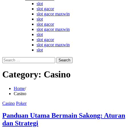
slot
slot gacor
slot gacor maxwin
slot
slot gacor
slot gacor maxwin
slot
slot gacor
slot gacor maxwin
slot
Search
for:
Category:
Casino
Home
Casino
Casino
Poker
Panduan Utama Bermain Sakong: Aturan
dan Strategi