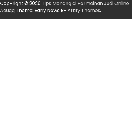
Copyright © 2026
Tips Menang di Permainan Judi Online
Aduqq
Theme: Early News By
Artify Themes
.