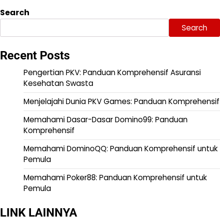
Search
Search
Recent Posts
Pengertian PKV: Panduan Komprehensif Asuransi
Kesehatan Swasta
Menjelajahi Dunia PKV Games: Panduan Komprehensif
Memahami Dasar-Dasar Domino99: Panduan
Komprehensif
Memahami DominoQQ: Panduan Komprehensif untuk
Pemula
Memahami Poker88: Panduan Komprehensif untuk
Pemula
LINK LAINNYA