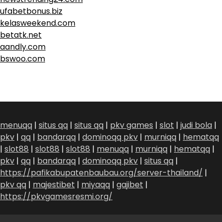
ufabetbonus.biz
kelasweekend.com
betatk.net
aandly.com
bswoo.com
menuqq
|
situs qq
|
situs qq
|
pkv games
|
slot
|
judi bola
|
pkv
|
qq
|
bandarqq
|
dominoqq pkv
|
murniqq
|
hematqq
|
slot88
|
slot88
|
slot88
|
menuqq
|
murniqq
|
hematqq
|
pkv
|
qq
|
bandarqq
|
dominoqq pkv
|
situs qq
|
https://pafikabupatenbaubau.org/server-thailand/
|
pkv qq
|
majestibet
|
miyaqq
|
gajibet
|
https://pkvgamesresmi.org/