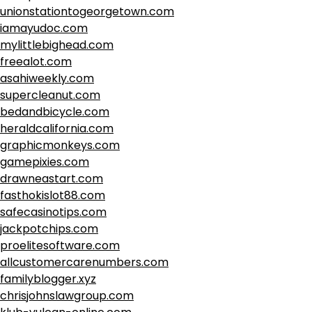
unionstationtogeorgetown.com
iamayudoc.com
mylittlebighead.com
freealot.com
asahiweekly.com
supercleanut.com
bedandbicycle.com
heraldcalifornia.com
graphicmonkeys.com
gamepixies.com
drawneastart.com
fasthokislot88.com
safecasinotips.com
jackpotchips.com
proelitesoftware.com
allcustomercarenumbers.com
familyblogger.xyz
chrisjohnslawgroup.com