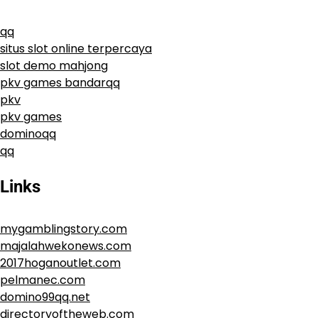
qq
situs slot online terpercaya
slot demo mahjong
pkv games bandarqq
pkv
pkv games
dominoqq
qq
Links
mygamblingstory.com
majalahwekonews.com
2017hoganoutlet.com
pelmanec.com
domino99qq.net
directoryoftheweb.com