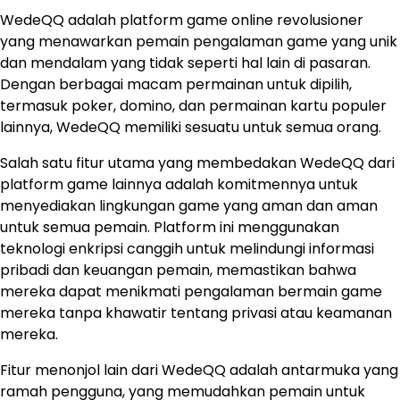
WedeQQ adalah platform game online revolusioner
yang menawarkan pemain pengalaman game yang unik
dan mendalam yang tidak seperti hal lain di pasaran.
Dengan berbagai macam permainan untuk dipilih,
termasuk poker, domino, dan permainan kartu populer
lainnya, WedeQQ memiliki sesuatu untuk semua orang.
Salah satu fitur utama yang membedakan WedeQQ dari
platform game lainnya adalah komitmennya untuk
menyediakan lingkungan game yang aman dan aman
untuk semua pemain. Platform ini menggunakan
teknologi enkripsi canggih untuk melindungi informasi
pribadi dan keuangan pemain, memastikan bahwa
mereka dapat menikmati pengalaman bermain game
mereka tanpa khawatir tentang privasi atau keamanan
mereka.
Fitur menonjol lain dari WedeQQ adalah antarmuka yang
ramah pengguna, yang memudahkan pemain untuk