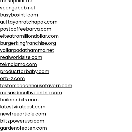
meshpoint.me
spongebob.net
busyboxintl.com
auttayanratchapak.com
postcoffeebarva.com
elteatromilliondollar.com
burgerkingfranchise.org
vallarpadathamma.net
realworldsize.com
teknolama.com
productforbaby.com
orb-z.com
fosterscoachhousetavern.com
mesasdecultivoonline.com
boilersnbits.com
latestviralpost.com
newfreearticle.com
blitzpowerusa.com
gardenofeaten.com