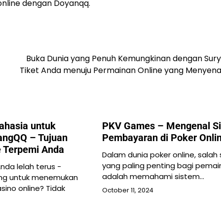
 online dengan Doyanqq.
Buka Dunia yang Penuh Kemungkinan dengan Sur
Tiket Anda menuju Permainan Online yang Menyen
ahasia untuk
PKV Games – Mengenal S
angQQ – Tujuan
Pembayaran di Poker Onli
e Terpemi Anda
Dalam dunia poker online, salah 
yang paling penting bagi pemai
nda lelah terus -
adalah memahami sistem…
ang untuk menemukan
sino online? Tidak
October 11, 2024