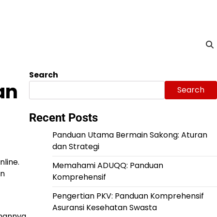
Search
an
Search
Recent Posts
Panduan Utama Bermain Sakong: Aturan
dan Strategi
line.
Memahami ADUQQ: Panduan
an
Komprehensif
Pengertian PKV: Panduan Komprehensif
Asuransi Kesehatan Swasta
nannya.