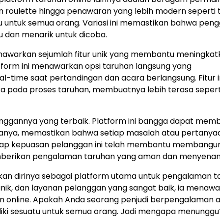
dan roulette hingga penawaran yang lebih modern seperti
atu untuk semua orang. Variasi ini memastikan bahwa pen
u dan menarik untuk dicoba.
nawarkan sejumlah fitur unik yang membantu meningkat
tform ini menawarkan opsi taruhan langsung yang
ime saat pertandingan dan acara berlangsung. Fitur i
a pada proses taruhan, membuatnya lebih terasa sepert
langgannya yang terbaik. Platform ini bangga dapat mem
nya, memastikan bahwa setiap masalah atau pertanya
adap kepuasan pelanggan ini telah membantu membangun
berikan pengalaman taruhan yang aman dan menyenan
n dirinya sebagai platform utama untuk pengalaman t
unik, dan layanan pelanggan yang sangat baik, ia menaw
an online. Apakah Anda seorang penjudi berpengalaman 
iki sesuatu untuk semua orang. Jadi mengapa menunggu