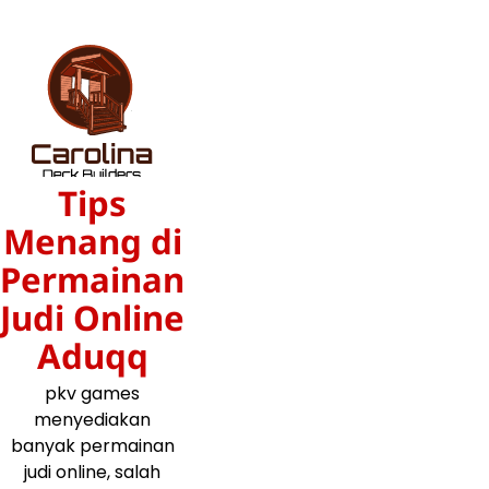
Skip
to
content
Tips
Menang di
Permainan
Judi Online
Aduqq
pkv games
menyediakan
banyak permainan
judi online, salah