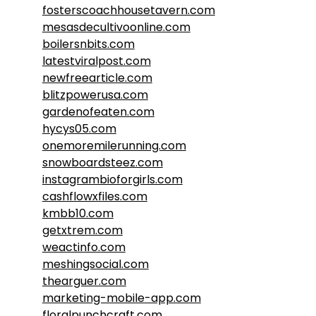
fosterscoachhousetavern.com
mesasdecultivoonline.com
boilersnbits.com
latestviralpost.com
newfreearticle.com
blitzpowerusa.com
gardenofeaten.com
hycys05.com
onemoremilerunning.com
snowboardsteez.com
instagrambioforgirls.com
cashflowxfiles.com
kmbb10.com
getxtrem.com
weactinfo.com
meshingsocial.com
thearguer.com
marketing-mobile-app.com
floralpunchcraft.com