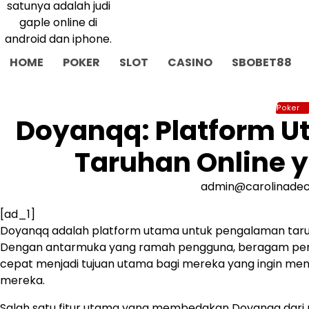
satunya adalah judi
gaple online di
android dan iphone.
HOME
POKER
SLOT
CASINO
SBOBET88
Poker
Doyanqq: Platform 
Taruhan Online
admin@carolinadec
[ad_1]
Doyanqq adalah platform utama untuk pengalaman taruha
Dengan antarmuka yang ramah pengguna, beragam perm
cepat menjadi tujuan utama bagi mereka yang ingin m
mereka.
Salah satu fitur utama yang membedakan Doyanqq dari 