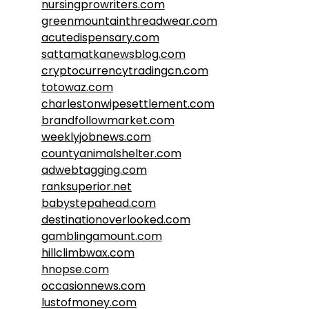
nursingprowriters.com
greenmountainthreadwear.com
acutedispensary.com
sattamatkanewsblog.com
cryptocurrencytradingcn.com
totowaz.com
charlestonwipesettlement.com
brandfollowmarket.com
weeklyjobnews.com
countyanimalshelter.com
adwebtagging.com
ranksuperior.net
babystepahead.com
destinationoverlooked.com
gamblingamount.com
hillclimbwax.com
hnopse.com
occasionnews.com
lustofmoney.com